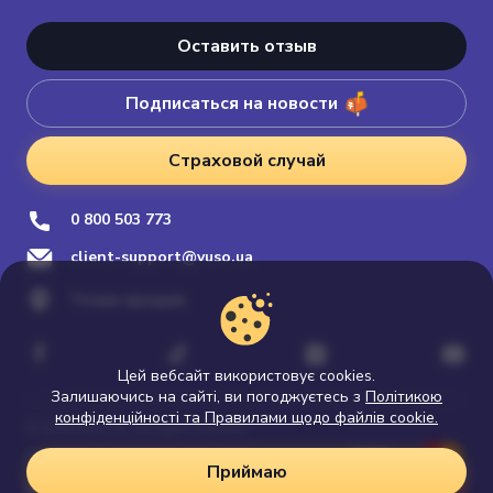
Оставить отзыв
Подписаться на новости
Страховой случай
0 800 503 773
client-support@vuso.ua
Точки продаж
Цей вебсайт використовує cookies.
Залишаючись на сайті, ви погоджуєтесь з
Політикою
конфіденційності та Правилами щодо файлів cookie.
© 2026 Vuso.ua. All rights reserved
Политика конфиденциальности
Приймаю
Продвижение сайта