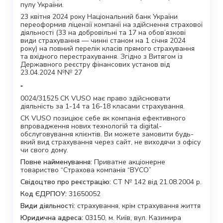
пулу України.
23 квітня 2024 року Національний банк України
переоформив ліцензії компанії на здійснення страхової
діяльності (33 на добровільні та 17 на обов’язкові
види страхування — чинні станом на 1 січня 2024
року) на повний перелік класів прямого страхування
та вхідного перестрахування. Згідно з Витягом із
Державного реєстру фінансових установ від
23.04.2024 №№ 27
-
0024/31525 СК VUSO має право здійснювати
діяльність за 1-14 та 16-18 класами страхування.
СК VUSO позиціює себе як компанія ефективного
впровадження нових технологій та digital-
обслуговування клієнтів. Ви можете замовити будь-
який вид страхування через сайт, не виходячи з офісу
чи свого дому.
Повне найменування:
Приватне акціонерне
товариство “Страхова компанія “ВУСО”
Свідоцтво про реєстрацію:
СТ № 142 від 21.08.2004 р.
Код ЄДРПОУ:
31650052
Види діяльності:
страхування, крім страхування життя
Юридична адреса:
03150, м. Київ, вул. Казимира