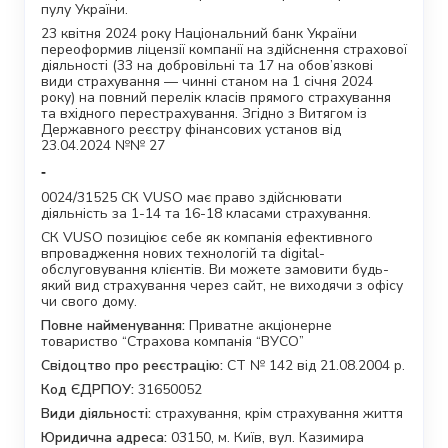
пулу України.
23 квітня 2024 року Національний банк України
переоформив ліцензії компанії на здійснення страхової
діяльності (33 на добровільні та 17 на обов’язкові
види страхування — чинні станом на 1 січня 2024
року) на повний перелік класів прямого страхування
та вхідного перестрахування. Згідно з Витягом із
Державного реєстру фінансових установ від
23.04.2024 №№ 27
-
0024/31525 СК VUSO має право здійснювати
діяльність за 1-14 та 16-18 класами страхування.
СК VUSO позиціює себе як компанія ефективного
впровадження нових технологій та digital-
обслуговування клієнтів. Ви можете замовити будь-
який вид страхування через сайт, не виходячи з офісу
чи свого дому.
Повне найменування:
Приватне акціонерне
товариство “Страхова компанія “ВУСО”
Свідоцтво про реєстрацію:
СТ № 142 від 21.08.2004 р.
Код ЄДРПОУ:
31650052
Види діяльності:
страхування, крім страхування життя
Юридична адреса:
03150, м. Київ, вул. Казимира