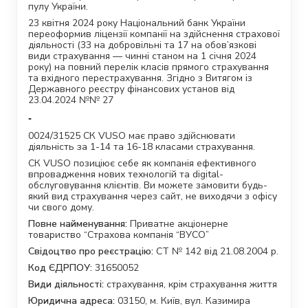
пулу України.
23 квітня 2024 року Національний банк України
переоформив ліцензії компанії на здійснення страхової
діяльності (33 на добровільні та 17 на обов’язкові
види страхування — чинні станом на 1 січня 2024
року) на повний перелік класів прямого страхування
та вхідного перестрахування. Згідно з Витягом із
Державного реєстру фінансових установ від
23.04.2024 №№ 27
-
0024/31525 СК VUSO має право здійснювати
діяльність за 1-14 та 16-18 класами страхування.
СК VUSO позиціює себе як компанія ефективного
впровадження нових технологій та digital-
обслуговування клієнтів. Ви можете замовити будь-
який вид страхування через сайт, не виходячи з офісу
чи свого дому.
Повне найменування:
Приватне акціонерне
товариство “Страхова компанія “ВУСО”
Свідоцтво про реєстрацію:
СТ № 142 від 21.08.2004 р.
Код ЄДРПОУ:
31650052
Види діяльності:
страхування, крім страхування життя
Юридична адреса:
03150, м. Київ, вул. Казимира