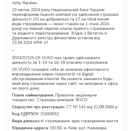
пулу України.
23 квітня 2024 року Національний банк України
переоформив ліцензії компанії на здійснення страхової
діяльності (33 на добровільні та 17 на обов’язкові
види страхування — чинні станом на 1 січня 2024
року) на повний перелік класів прямого страхування
та вхідного перестрахування. Згідно з Витягом із
Державного реєстру фінансових установ від
23.04.2024 №№ 27
-
0024/31525 СК VUSO має право здійснювати
діяльність за 1-14 та 16-18 класами страхування.
СК VUSO позиціює себе як компанія ефективного
впровадження нових технологій та digital-
обслуговування клієнтів. Ви можете замовити будь-
який вид страхування через сайт, не виходячи з офісу
чи свого дому.
Повне найменування:
Приватне акціонерне
товариство “Страхова компанія “ВУСО”
Свідоцтво про реєстрацію:
СТ № 142 від 21.08.2004 р.
Код ЄДРПОУ:
31650052
Види діяльності:
страхування, крім страхування життя
Юридична адреса:
03150, м. Київ, вул. Казимира