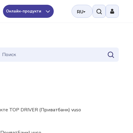
Онлайн-продукти
RU
те TOP DRIVER (Приватбанк) vuso
(ПриватБанк) vuso