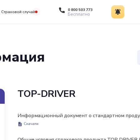
0 800 503 773
Страховой случай
Бесплатно
рмация
TOP-DRIVER
Информационный документ о стандартном продук
Скачати
Общие условия страхового продукта TOP DRIVER 