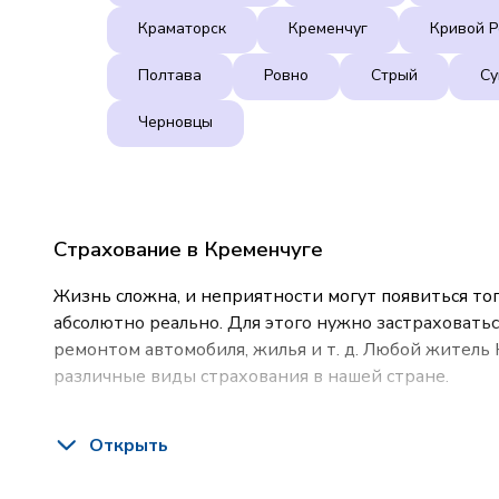
Краматорск
Кременчуг
Кривой Р
Полтава
Ровно
Стрый
С
Черновцы
Страхование в Кременчуге
Жизнь сложна, и неприятности могут появиться тог
абсолютно реально. Для этого нужно застраховатьс
ремонтом автомобиля, жилья и т. д. Любой житель
различные виды страхования в нашей стране.
Услуги страхования в Кременчуге
Открыть
Страховая компания VUSO оказывает ряд услуг по 