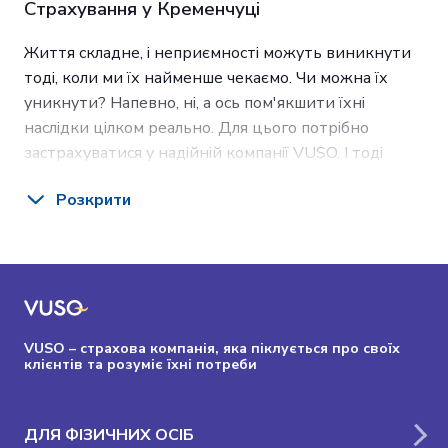
Страхування у Кременчуці
Життя складне, і неприємності можуть виникнути
тоді, коли ми їх найменше чекаємо. Чи можна їх
уникнути? Напевно, ні, а ось пом'якшити їхні
наслідки цілком реально. Для цього потрібно
застрахуватися у надійній компанії VUSO. І тоді
наша організація відшкодує всі витрати, пов'язані з
Розкрити
лікуванням, ремонтом автомобіля, житла тощо.
Будь-який мешканець Кременчука може довірити
свій фінансовий добробут СК VUSO, що має понад
40 ліцензій на різні види страхування в нашій країні.
Послуги страхування у Кременчуці
VUSO – страхова компанія, яка піклується про своїх
Страхова компанія VUSO надає низку послуг зі
клієнтів та розуміє їхні потреби
страхування.
ОСЦПВ
. Найбільш популярний вид
ДЛЯ ФІЗИЧНИХ ОСІБ
автострахування, що дозволяє перекласти на