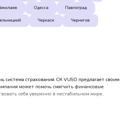
Николаев
Одесса
Павлоград
ельницкий
Черкаси
Чернигов
 система страхования. СК VUSO предлагает своим 
омпания может помочь смягчить финансовые 
ствовать себя уверенно в нестабильном мире, 
е охватывают защиту в самых разных жизненных 