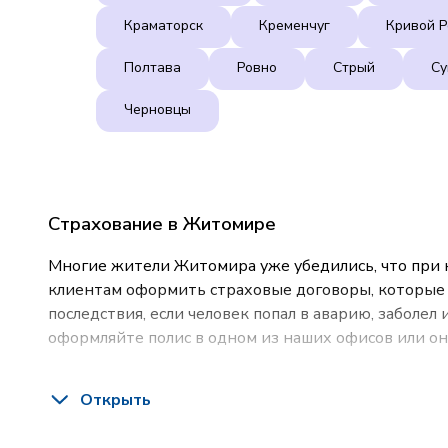
Краматорск
Кременчуг
Кривой Р
Полтава
Ровно
Стрый
С
Черновцы
Страхование в Житомире
Многие жители Житомира уже убедились, что при 
клиентам оформить страховые договоры, которые 
последствия, если человек попал в аварию, заболел 
оформляйте полис в одном из наших офисов или он
Какие услуги предлагает СК VUSO в Житомире
Открыть
На нашем сайте или в одном из региональных пре