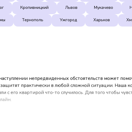
ог
Кропивницкий
Львов
Мукачево
умы
Тернополь
Ужгород
Харьков
Хм
наступлении непредвиденных обстоятельств может помочь
защитят практически в любой сложной ситуации. Наша к
или с его квартирой что-то случилось. Для того чтобы чув
лайн.
дставительств вы найдете страховые программы, которы