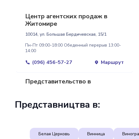
Центр агентских продаж в
Житомире
10014, ул. Большая Бердичевская, 15/1
Пн-Пт 09:00-18:00 Обеденный перерыв 13:00-
14:00
(096) 456-57-27
Маршрут
Представительство в
Житомире ♿
ул. Киевская, 88
Представництва в:
Пн-Пт 09:00-18:00 Обеденный перерыв 13:00-
14:00
(067) 544-99-01
Маршрут
Белая Церковь
Винница
Виногр
(093) 903-61-05