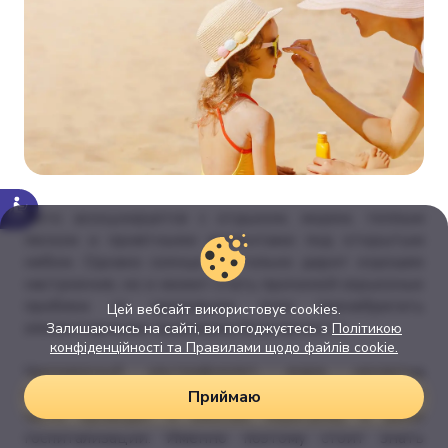
Лето ассоциируется с отдыхом, морем, теплым
песком и приятными моментами под открытым
небом. Однако солнце не только дарит хорошее
настроение, но и может стать причиной серьезных
проблем со здоровьем, если пренебрегать
Цей вебсайт використовує cookies.
элементарными правилами безопасности.
Залишаючись на сайті, ви погоджуєтесь з
Політикою
конфіденційності та Правилами щодо файлів cookie.
Чрезмерный ультрафиолет, жара, нехватка
жидкости и длительное пребывание на пляже
Приймаю
часто приводят к ожогам, перегреву и даже
госпитализации. Именно поэтому стоит знать