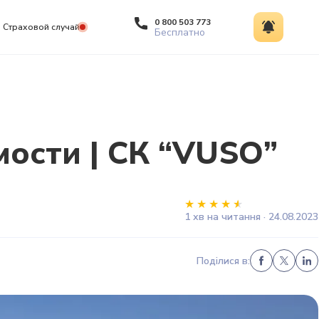
0 800 503 773
Страховой случай
Бесплатно
ости | СК “VUSO”
1 хв на читання · 24.08.2023
Поділися в: