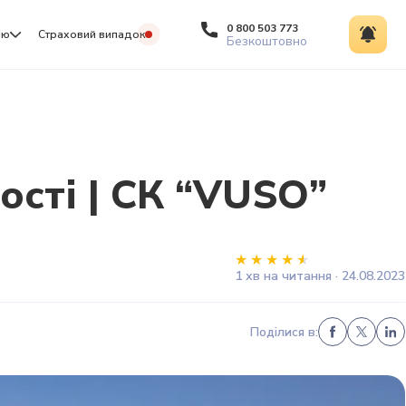
0 800 503 773
ію
Страховий випадок
Безкоштовно
сті | СК “VUSO”
1 хв на читання · 24.08.2023
Поділися в: