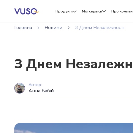
Продукти
Мої сервіси
Про компан
Головна
Новини
З Днем Незалежності
З Днем Незалежно
Автор:
Анна Бабій