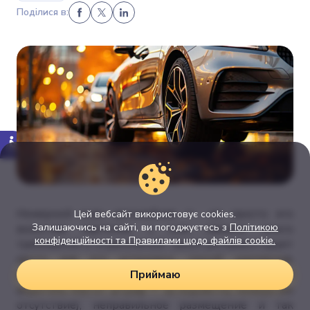
Поділися в:
Номерной знак автомобиля ー не просто его
Цей вебсайт використовує cookies.
Залишаючись на сайті, ви погоджуєтесь з
Політикою
визитная карточка, с ним связано много
конфіденційності та Правилами щодо файлів cookie.
требований и ограничений. Закон регламентирует
место для его установки, способ крепления,
внешний вид. При нарушении этих предписаний
Приймаю
водитель платит штраф ー за подсветку номера (ее
отсутствие), неправильное размещение и так