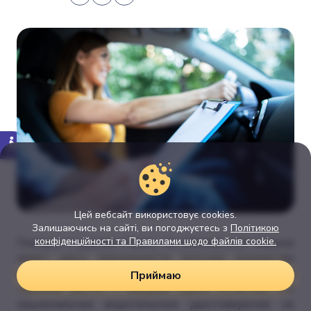
Цей вебсайт використовує cookies.
Залишаючись на сайті, ви погоджуєтесь з
Політикою
конфіденційності та Правилами щодо файлів cookie.
Поездка в другую страну на собственной машине
имеет массу преимуществ, поэтому количество
людей, которые выбирают именно такой способ
Приймаю
туризма, растет с каждым годом. Отметим, что
национальное водительское удостоверение не