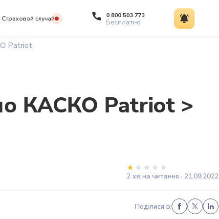
0 800 503 773
Страховой случай
Бесплатно
 Patriot
о КАСКО Patriot >
2 хв на читання · 21.09.2022
Поділися в: