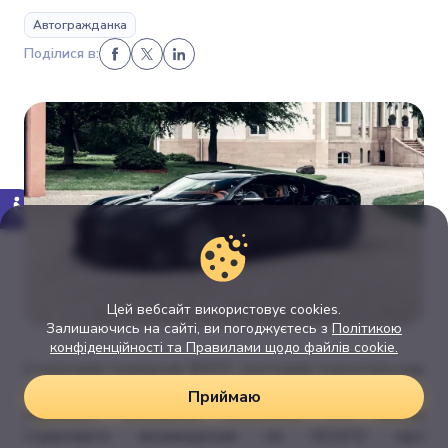
Автогражданка
Поділися в:
Цей вебсайт використовує cookies.
Залишаючись на сайті, ви погоджуєтесь з
Політикою
конфіденційності та Правилами щодо файлів cookie.
Страховая компания ВУСО, учитывая значительное
повышение стоимости комплектующих частей,
Приймаю
обращает внимание клиентов, что суммы
страхового возмещения по
ОСАГО
при