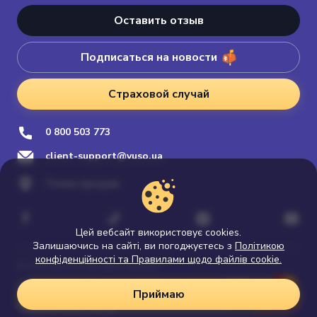
Оставить отзыв
Подписаться на новости
Страховой случай
0 800 503 773
client-support@vuso.ua
Точки продаж
Цей вебсайт використовує cookies.
Залишаючись на сайті, ви погоджуєтесь з
Політикою
конфіденційності та Правилами щодо файлів cookie.
© 2026 Vuso.ua. All rights reserved
Политика конфиденциальности
Приймаю
Продвижение сайта