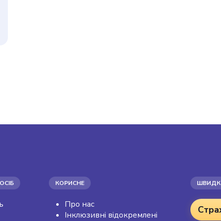
ОСІБ
КОРИСНЕ
ШВИДКІ
ь
Про нас
Стра
Інклюзивні відокремлені