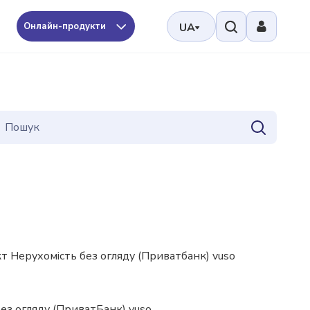
Онлайн-продукти
UA
 Нерухомість без огляду (Приватбанк) vuso
ез огляду (ПриватБанк) vuso