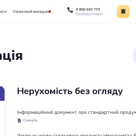
0 800 503 773
ію
Страховий випадок
Безкоштовно
ація
Нерухомість без огляду
Інформаційний документ про стандартний продукт
Скачати
Загальні умови страхового продукту Нерухомість б