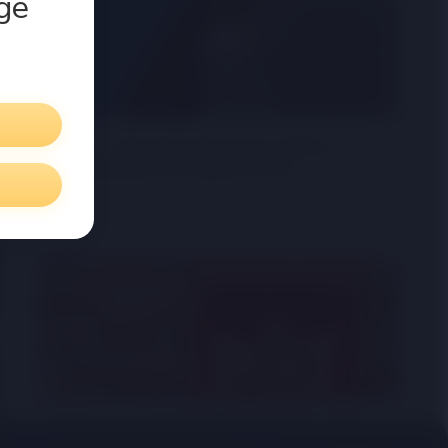
ge
НБУ став регулятором ринку
небанківських фінпослуг
11 June 2025
Зміна адреси прийому