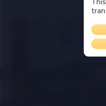
This
tran