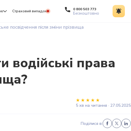
0 800 503 773
ію
Страховий випадок
Безкоштовно
ське посвідчення після зміни прізвища
и водійські права
ища?
5 хв на читання · 27.05.2025
Поділися в: