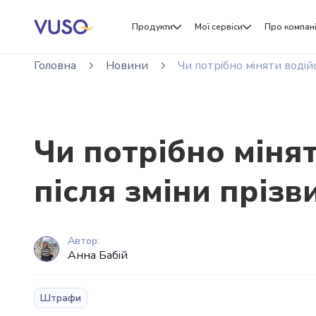
Продукти
Мої сервіси
Про компан
Головна
Новини
Чи потрібно міняти водій
Чи потрібно мінят
після зміни прізв
Автор:
Анна Бабій
Штрафи