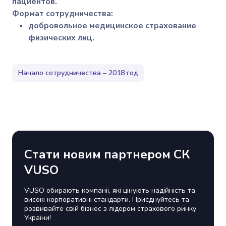
пациентов.
Формат сотрудничества:
добровольное медицинское страхование
физических лиц.
Начало сотрудничества – 2018 год
Стати новим партнером СК
VUSO
VUSO обирають компанії, які цінують надійність та
високі корпоративні стандарти. Приєднуйтесь та
розвивайте свій бізнес з лідером страхового ринку
України!