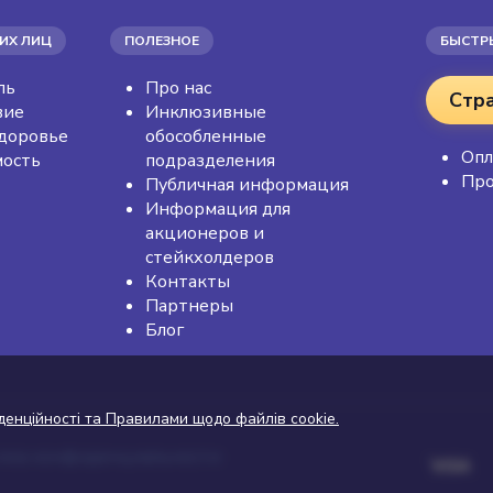
ИХ ЛИЦ
ПОЛЕЗНОЕ
БЫСТР
ль
Про нас
Стр
вие
Инклюзивные
доровье
обособленные
Опл
ость
подразделения
Про
Публичная информация
Информация для
акционеров и
стейкхолдеров
Контакты
Партнеры
Блог
денційності та Правилами щодо файлів cookie.
ика конфиденциальности