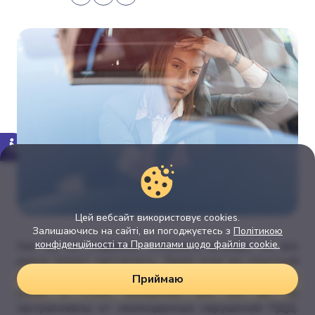
Цей вебсайт використовує cookies.
Залишаючись на сайті, ви погоджуєтесь з
Політикою
конфіденційності та Правилами щодо файлів cookie.
Как бы ни старались избежать штрафа, он все
равно может настигнуть. Даже если вы опытный
водитель, для которого осторожность — не просто
Приймаю
слово, а стиль вождения, все же вы не
застрахованы от неожиданных нарушений ПДД.