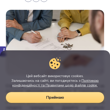
Цей вебсайт використовує cookies.
Залишаючись на сайті, ви погоджуєтесь з
Політикою
конфіденційності та Правилами щодо файлів cookie.
Страховой риск – вероятное событие, из-за
которого оформляется страховка. В современных
украинских реалиях понимание того, что такое
Приймаю
страховой риск, становится очень актуальным для
каждого гражданина. Давайте детально