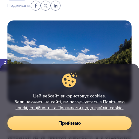
Поділися в:
Цей вебсайт використовує cookies.
Залишаючись на сайті, ви погоджуєтесь з
Політикою
конфіденційності та Правилами щодо файлів cookie.
Лето традиционно ассоциируется с морем. Но, к
Приймаю
сожалению, сейчас отдых на побережье в Украине
сопряжен с рисками: часть пляжей остается
закрытой из-за минной опасности, а в отдельных