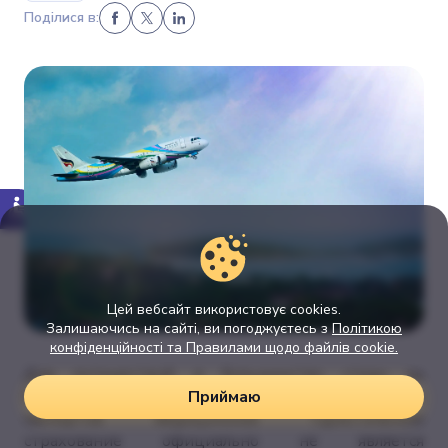
Поділися в:
Цей вебсайт використовує cookies.
Залишаючись на сайті, ви погоджуєтесь з
Політикою
конфіденційності та Правилами щодо файлів cookie.
Для путешествий в большинство стран по
Приймаю
безвизовому режиму владельцам биометрических
паспортов медицинское туристическое
страхование официально не является