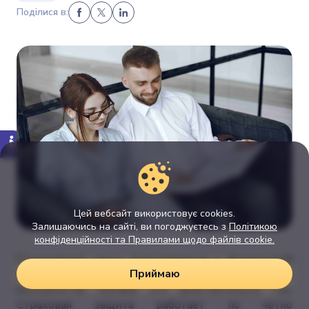
Поділися в:
Цей вебсайт використовує cookies.
Залишаючись на сайті, ви погоджуєтесь з
Політикою
конфіденційності та Правилами щодо файлів cookie.
Страхование часто ассоциируется с финансовой
Приймаю
защищенностью в непредвиденных ситуациях. В
большинстве случаев это действительно так.
Страховая защита работает по четко