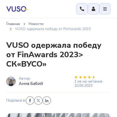
Главная
Новости
VUSO одержала победу от FinAwards 2023
VUSO одержала победу
от FinAwards 2023>
СК«ВУСО»
Автор:
1 хв на читання ·
Анна Бабий
10.04.2023
Поділися в: