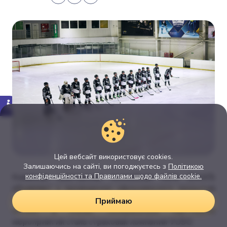
Цей вебсайт використовує cookies.
Залишаючись на сайті, ви погоджуєтесь з
Політикою
конфіденційності та Правилами щодо файлів cookie.
Киевская аматорская хоккейная лига (КАХЛ)
объявляет о проведении официального закрытия
сезона 24/25, которое состоится 5 июля на арене
Приймаю
«Атек» в Киеве. Генеральным партнером
мероприятия стала страховая компания VUSO.