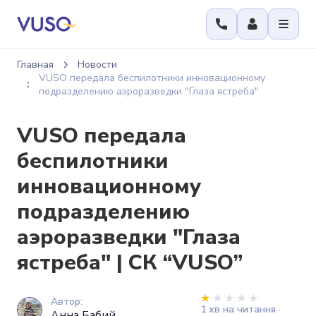
Главная
Новости
VUSO передала беспилотники инновационному
подразделению аэроразведки "Глаза ястреба"
VUSO передала
беспилотники
инновационному
подразделению
аэроразведки "Глаза
ястреба" | СК “VUSO”
Автор:
1 хв на читання ·
Анна Бабий