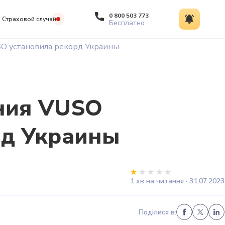
0 800 503 773
Страховой случай
Бесплатно
SO установила рекорд Украины
ния VUSO
рд Украины
1 хв на читання · 31.07.2023
Поділися в: