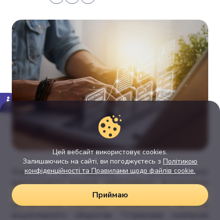
Цей вебсайт використовує cookies.
Залишаючись на сайті, ви погоджуєтесь з
Політикою
конфіденційності та Правилами щодо файлів cookie.
Комитет по надзору и регулированию
деятельности рынков небанковских финансовых
услуг Национального банка Украины подтвердил
Приймаю
соответствие структуры собственности Частного
акционерного общества "Страховая компания