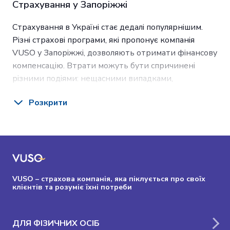
Страхування у Запоріжжі
Страхування в Україні стає дедалі популярнішим.
Різні страхові програми, які пропонує компанія
VUSO у Запоріжжі, дозволяють отримати фінансову
компенсацію. Втрати можуть бути спричинені
різними подіями: нещасними випадками,
захворюваннями, пожежами, природними чи
Розкрити
техногенними катастрофами, дорожніми аваріями.
У яких випадках допоможе СК VUSO
Будь-який мешканець міста Запоріжжя має
можливість застрахувати себе та вибрати страхову
програму на сайті онлайн чи в одному з наших
VUSO – страхова компанія, яка піклується про своїх
регіональних представництв. Поліси, пропоновані
клієнтів та розуміє їхні потреби
нашою компанією, охоплюють різні ситуації, при
виникненні яких потрібна фінансова підтримка.
ДЛЯ ФІЗИЧНИХ ОСІБ