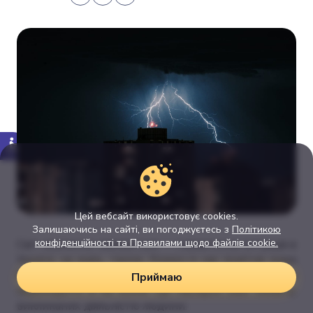
Цей вебсайт використовує cookies.
Залишаючись на сайті, ви погоджуєтесь з
Політикою
конфіденційності та Правилами щодо файлів cookie.
Світ невпинно змінюється — і кліматична ситуація в
Україні, на жаль, також. Кожен із нас помітив зими
без снігу, спекотні літні місяці, які все частіше стали
Приймаю
переходити й на осінні. Це наслідки змін клімату,
викликаних діяльністю людини.