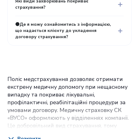
Які види захворювань покриває
страхування?
🟠Де я можу ознайомитись з інформацією,
що надається клієнту до укладення
договору страхування?
Поліс медстрахування дозволяє отримати
екстрену медичну допомогу при нещасному
випадку та покриває лікувальні,
профілактичні, реабілітаційні процедури за
умовами договору. Медичну страховку СК
«ВУСО» оформлюють у відділеннях компанії.
Це добровільний вид страхування, тому
умови договору можна максимально
Розкрити