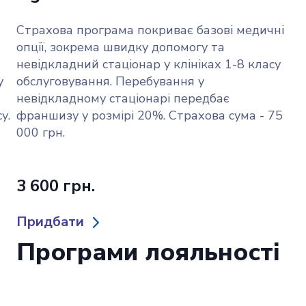
S
Страхова програма покриває базові медичні
Ст
опції, зокрема швидку допомогу та
мі
невідкладний стаціонар у клініках 1-8 класу
зм
у
обслуговування. Перебування у
ст
невідкладному стаціонарі передбає
ва
у.
франшизу у розмірі 20%. Страхова сума - 75
до
000 грн.
00
3 600 грн.
12
Придбати
П
Програми лояльності