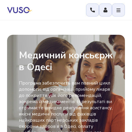
Медичний консьєрж
в Одесі
Програма забезпечить вам повний цикл
допомоги: від організації прийому лікаря
до покриття усіх його рекомендацій,
зокрема й медикаментів. В результаті ви
отримаєте швидке реагування асистансу,
якісні медичні послуги від фахівців
найкращих партнерських закладів
охорони здоров’я в Одесі, оплату