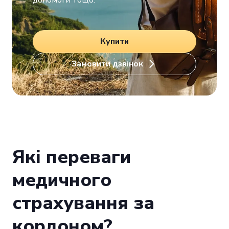
допомоги тощо.
Купити
Замовити дзвінок
Які переваги
медичного
страхування за
кордоном?