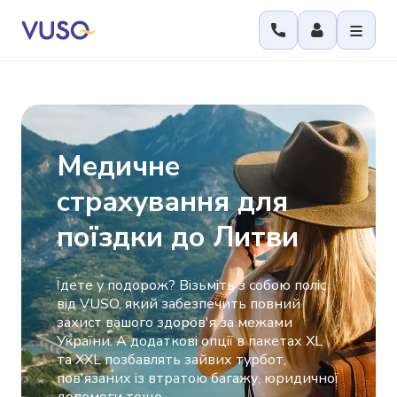
Медичне
страхування для
поїздки до Литви
Їдете у подорож? Візьміть з собою поліс
від VUSO, який забезпечить повний
захист вашого здоров'я за межами
України. А додаткові опції в пакетах XL
та XXL позбавлять зайвих турбот,
пов'язаних із втратою багажу, юридичної