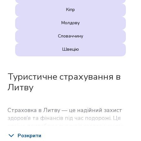
Кіпр
Молдову
Словаччину
Швецію
Туристичне страхування в
Литву
Страховка в Литву — це надійний захист
здоров’я та фінансів під час подорожі. Ця
країна приваблює туристів старовинними
містами, Балтійським морем, національними
Розкрити