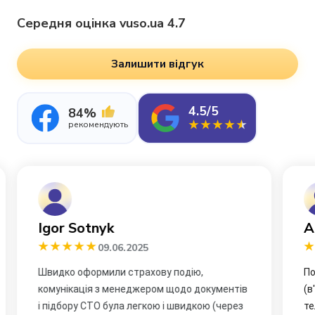
Середня оцінка vuso.ua 4.7
Залишити відгук
4.5/5
84%
рекомендують
Андрій Довгошия
Р
09.06.2025
Повне КАСКО. 10.04.2025 потрапив в ДТП
Ду
(в'їхали в задній бампер). Оператор в
Пр
телефонному режимі надала дуже якісну
бу