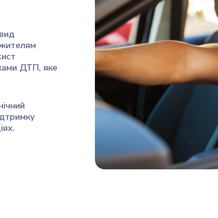
 вид
 жителям
хист
ками ДТП, яке
нічний
ідтримку
іях.