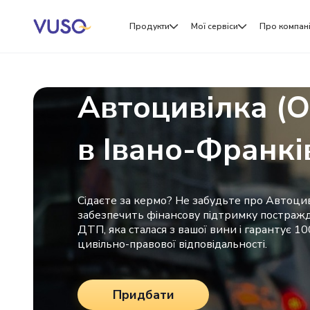
Продукти
Мої сервіси
Про компан
Автоцивілка (
в Івано-Франкі
Сідаєте за кермо? Не забудьте про Автоцив
забезпечить фінансову підтримку постраж
ДТП, яка сталася з вашої вини і гарантує 1
цивільно-правової відповідальності.
Придбати