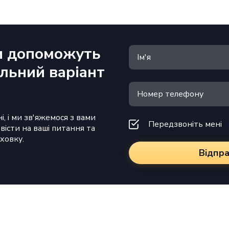
и допоможуть
альний варіант
і, і ми зв'яжемося з вами
Передзвоніть мені
овісти на ваші питання та
ховку.
Відпр