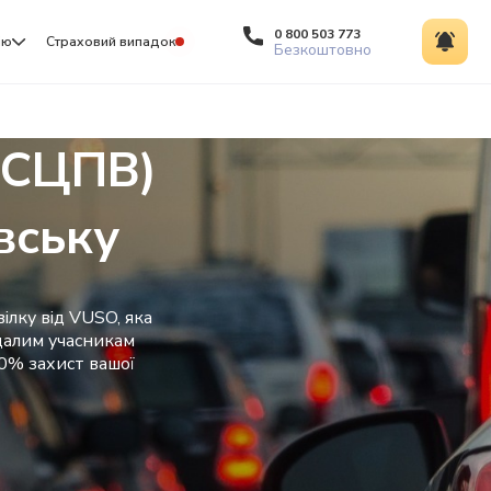
0 800 503 773
ію
Страховий випадок
Безкоштовно
ОСЦПВ)
вську
ілку від VUSO, яка
далим учасникам
00% захист вашої