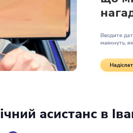
нага
Вводите дату
маякнуть, я
Надіслат
ічний асистанс в Ів