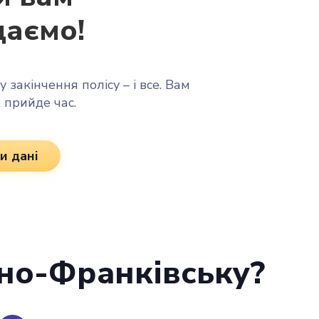
даємо!
 закінчення полісу – і все. Вам
к прийде час.
и дані
ано-Франківську?