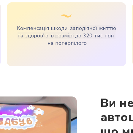
Компенсація шкоди,
заподіяної життю
та здоров'ю, в розмірі до 320 тис. грн
на потерпілого
Ви не
автоц
що м