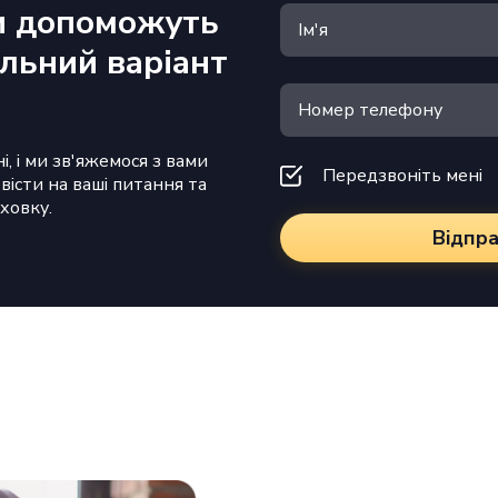
и допоможуть
альний варіант
і, і ми зв'яжемося з вами
Передзвоніть мені
овісти на ваші питання та
ховку.
Відпр