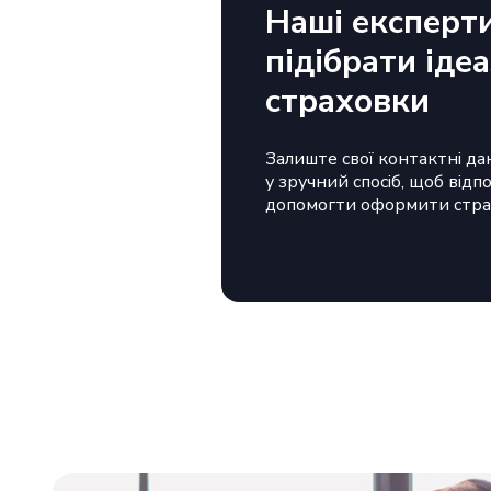
Наші експерт
підібрати іде
страховки
Залиште свої контактні дан
у зручний спосіб, щоб відп
допомогти оформити стра