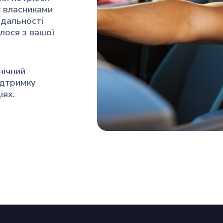
є власниками
ідальності
лося з вашої
нічний
ідтримку
іях.