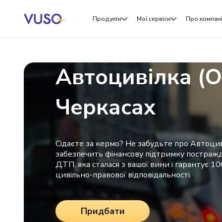
Продукти
Мої сервіси
Про компан
Автоцивілка (
Черкасах
Сідаєте за кермо? Не забудьте про Автоцив
забезпечить фінансову підтримку постраж
ДТП, яка сталася з вашої вини і гарантує 1
цивільно-правової відповідальності.
Придбати