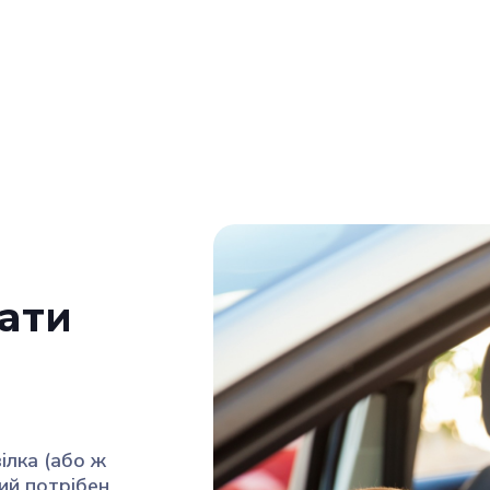
ати
лка (або ж
ий потрібен