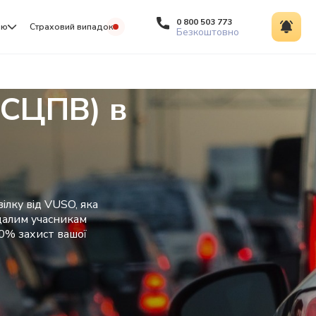
0 800 503 773
ію
Страховий випадок
Безкоштовно
ОСЦПВ) в
ілку від VUSO, яка
далим учасникам
00% захист вашої