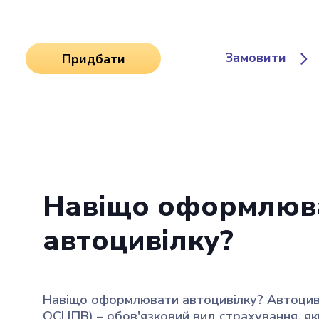
Замовити
Придбати
Навіщо оформлюв
автоцивілку?
Навіщо оформлювати автоцивілку? Автоциві
ОСЦПВ) – обов'язковий вид страхування, як