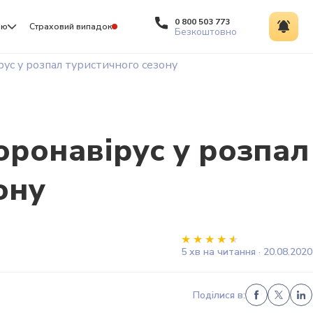
0 800 503 773
ію
Страховий випадок
Безкоштовно
ус у розпал туристичного сезону
ронавірус у розпал
ону
5 хв на читання · 20.08.2020
Поділися в: