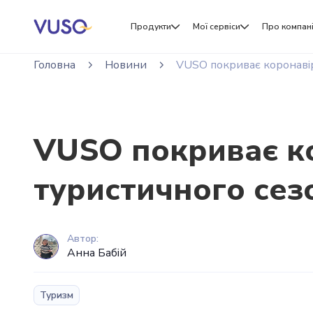
Продукти
Мої сервіси
Про компан
Головна
Новини
VUSO покриває коронавір
VUSO покриває ко
туристичного сез
Автор:
Анна Бабій
Туризм