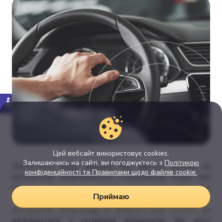
Цей вебсайт використовує cookies.
Залишаючись на сайті, ви погоджуєтесь з
Політикою
Захистити свою машину від збитку можна за
конфіденційності та Правилами щодо файлів cookie.
допомогою добровільного страхування. Водій сам
обирає, від яких ризиків розумніше уберегти
Приймаю
автомобіль, але при цьому стикається з багатьма
питаннями. Наприклад, як вибрати поліс КАСКО, як
визначитися з розміром франшизи, від чого