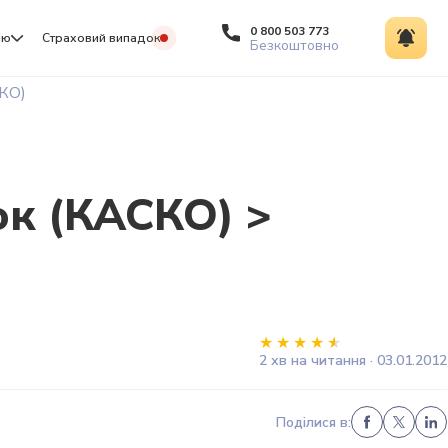
0 800 503 773
ію
Страховий випадок
Безкоштовно
КО)
к (КАСКО) >
2 хв на читання · 03.01.2012
Поділися в: