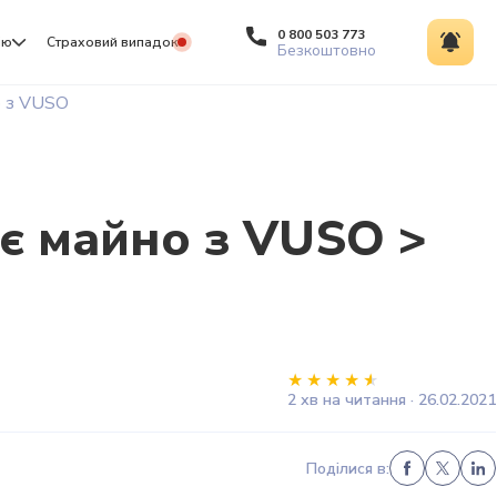
0 800 503 773
ію
Страховий випадок
Безкоштовно
о з VUSO
є майно з VUSO >
2 хв на читання · 26.02.2021
Поділися в: