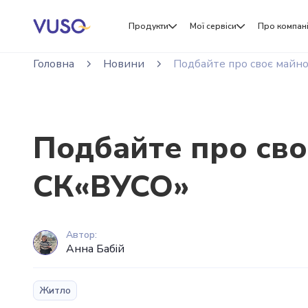
Продукти
Мої сервіси
Про компан
Головна
Новини
Подбайте про своє майн
Подбайте про сво
СК«ВУСО»
Автор:
Анна Бабій
Житло