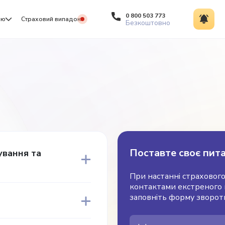
0 800 503 773
ію
Страховий випадок
Безкоштовно
Поставте своє пит
ування та
При настанні страхового
контактами екстреного в
заповніть форму зворотн