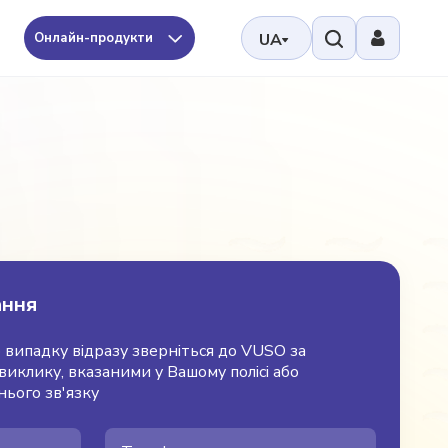
Онлайн-продукти
UA
ання
 випадку відразу зверніться до VUSO за
иклику, вказаними у Вашому полісі або
ього зв'язку