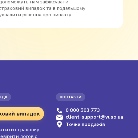
допоможуть нам зафіксувати
страховий випадок та в подальшому
ухвалити рішення про виплату.
 ДІЇ
КОНТАКТИ
0 800 503 773
ховий випадок
client-support@vuso.ua
Точки продажів
атити страховку
евірити договір