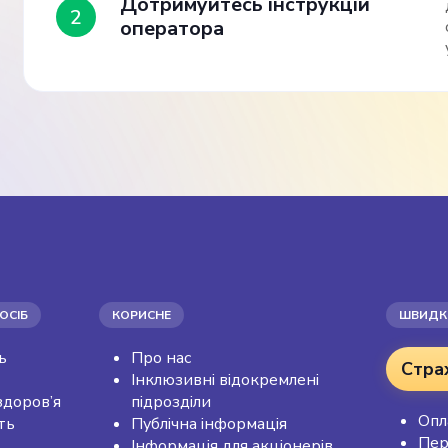
Дотримуйтесь інструкцій
2
оператора
ОСІБ
КОРИСНЕ
ШВИДКІ
ь
Про нас
Стра
Інклюзивні відокремлені
здоров’я
підрозділи
Опл
ть
Публічна інформація
Пер
Інформація для акціонерів