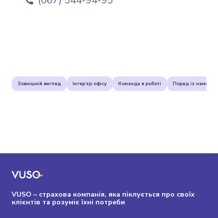
(067) 544-94-95
Зовнішній вигляд
Інтер’єр офісу
Команда в роботі
Поряд із нами
VUSO – страхова компанія, яка піклується про своїх
клієнтів та розуміє їхні потреби