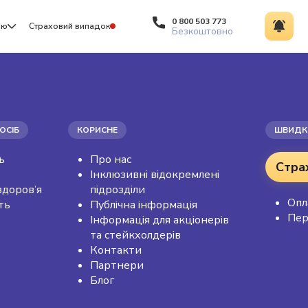
0 800 503 773
ію
Страховий випадок
Безкоштовно
ОСІБ
КОРИСНЕ
ШВИДКІ
ь
Про нас
Стра
Інклюзивні відокремлені
здоров’я
підрозділи
Опл
ть
Публічна інформація
Пер
Інформація для акціонерів
та стейкхолдерів
Контакти
Партнери
Блог