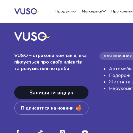
Продукти
Мої сервіси
Про компан
VUSO – страхова компанія, яка
ДЛЯ ФІЗИЧНИХ 
піклується про своїх клієнтів
та розуміє їхні потреби
Автомобіл
Подорож
Життя та 
Нерухоміс
Залишити відгук
Підписатися на новини