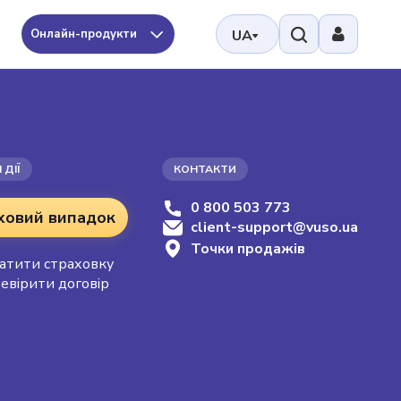
Онлайн-продукти
UA
 ДІЇ
КОНТАКТИ
0 800 503 773
ховий випадок
client-support@vuso.ua
Точки продажів
атити страховку
евірити договір