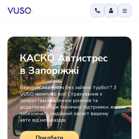
КАСКО Автистрес
в Запоріжжі
Безпечні подорожі без зайвих турбот? З
VUSO можливо все! Страхування з
покриттям класичних ризиків та
додаткова опція технічної підтримки, які
забезпечать надійний захист вашому
авто від негараздів.
Придбати