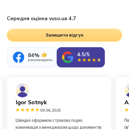
Середня оцінка vuso.ua 4.7
Залишити відгук
4.5/5
84%
рекомендують
Андрій Довгошия
Р
09.06.2025
Повне КАСКО. 10.04.2025 потрапив в ДТП
Ду
(в'їхали в задній бампер). Оператор в
Пр