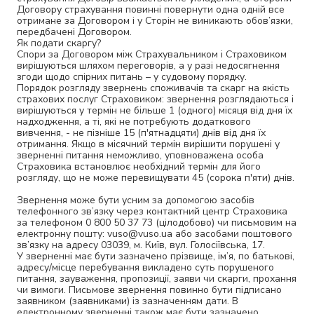
Договору страхування повинні повернути одна одній все
отримане за Договором і у Сторін не виникають обов’язки,
передбачені Договором.
Як подати скаргу?
Спори за Договором між Страхувальником і Страховиком
вирішуються шляхом переговорів, а у разі недосягнення
згоди щодо спірних питань – у судовому порядку.
Порядок розгляду звернень споживачів та скарг на якість
страхових послуг Страховиком: звернення розглядаються і
вирішуються у термін не більше 1 (одного) місяця від дня їх
надходження, а ті, які не потребують додаткового
вивчення, - не пізніше 15 (п'ятнадцяти) днів від дня їх
отримання. Якщо в місячний термін вирішити порушені у
зверненні питання неможливо, уповноважена особа
Страховика встановлює необхідний термін для його
розгляду, що не може перевищувати 45 (сорока п'яти) днів.
Звернення може бути усним за допомогою засобів
телефонного зв’язку через контактний центр Страховика
за телефоном 0 800 50 37 73 (цілодобово) чи письмовим на
електронну пошту: vuso@vuso.ua або засобами поштового
зв’язку на адресу 03039, м. Київ, вул. Голосіївська, 17.
У зверненні має бути зазначено прізвище, ім’я, по батькові,
адресу/місце перебування викладено суть порушеного
питання, зауваження, пропозиції, заяви чи скарги, прохання
чи вимоги. Письмове звернення повинно бути підписано
заявником (заявниками) із зазначенням дати. В
електронному зверненні також має бути зазначено