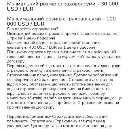
Мінімальний розмір страхової суми –
30 000
USD / EUR
Максимальний розмір страхової суми –
100
000 USD / EUR
Яка вартість страхування?
Мінімальний розмір страхової премії становить еквівалент
1 грн за 1 день подорожі
Максимальний розмір страхової премії становить
еквівалент 400 USD / EUR за 1 день подорожі
При цьому страхова премія визначається в національній
грошовій одиниці (гривні) за курсом НБУ на дату укладення
договору.
Перелік відомостей, що мають істотне значення для оцінки
страхового ризику та визначення страхової премії
Страхувальник перед укладенням Договору зобов’язаний
поінформувати Страховика або Страхового агента про
відомі йому обставини, що мають істотне значення для
оцінки страхового ризику (визначення ймовірності та
вірогідності настання страхового випадку і розміру
можливих збитків), та/або надати йому іншу інформацію, що
має істотне значення для прийняття Страховиком рішення
про укладення Договору.
Перелік інформації, яку Страхувальник зобов’язаний
повідомити Страховику (Страховому агенту) перед
укладенням Договору та яка має істотне значення для