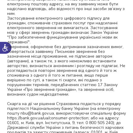
електронну поштову адресу, на яку заявнику може бути
надіслано відповідь, або відомості про інші засоби зв’язку з
ним.
Застосування електронного цифрового підпису для
громадян, споживачів страхових послуг при надсиланні
електронного звернення не вимагається. Застосування
мов у сфері звернень громадян визначає Закон України
"Про забезпечення функціонування української мови як
державної".
Звернення, оформлене без дотримання зазначених вимог,
повертається заявнику. Письмове звернення без
зазначення місця проживання, не підписане автором
(авторами), а також те, з якого неможливо встановити
авторство, визнається анонімним і розгляду не підлягає. Не
розглядаються повторні звернення від одного й того ж
споживача з одного й того ж питання, якщо перше
вирішено по суті, а також ті скарги, які подано з
порушенням термінів, передбачених статтею 17 Закону
України «Про звернення громадян», та звернення осіб,
визнаних судом недієздатними.
Скарга на дії чи рішення Страховика подається у порядку
підлеглості Національному банку України (на електронну
пошту nbu@bank.gov.ua, використовуючи спеціальну форму
https://bank.gov.ua/ua/consumer-protection; або на адресу:
01601, м. Київ, вул. Інститутська, 9, тел: 0 800 505 240); до
Державної служби України з питань безпечності харчових
продуктів та захисту споживачів (адреса: 01001, м. Київ,