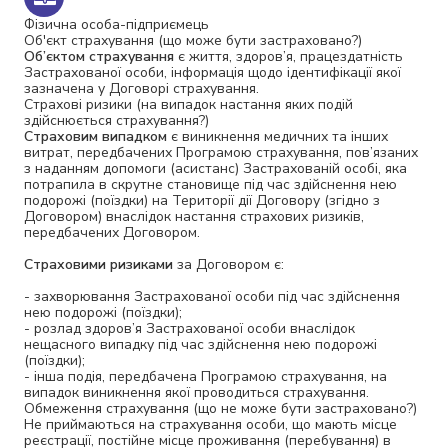
Фізична особа-підприємець
Об'єкт страхування (що може бути застраховано?)
Об’єктом страхування
є життя, здоров’я, працездатність
Застрахованої особи, інформація щодо ідентифікації якої
зазначена у Договорі страхування.
Страхові ризики (на випадок настання яких подій
здійснюється страхування?)
Страховим випадком
є виникнення медичних та інших
витрат, передбачених Програмою страхування, пов’язаних
з наданням допомоги (асистанс) Застрахованій особі, яка
потрапила в скрутне становище під час здійснення нею
подорожі (поїздки) на Території дії Договору (згідно з
Договором) внаслідок настання страхових ризиків,
передбачених Договором.
Страховими ризиками
за Договором є:
- захворювання Застрахованої особи під час здійснення
нею подорожі (поїздки);
- розлад здоров’я Застрахованої особи внаслідок
нещасного випадку під час здійснення нею подорожі
(поїздки);
- інша подія, передбачена Програмою страхування, на
випадок виникнення якої проводиться страхування.
Обмеження страхування (що не може бути застраховано?)
Не приймаються на страхування особи, що мають місце
реєстрації, постійне місце проживання (перебування) в