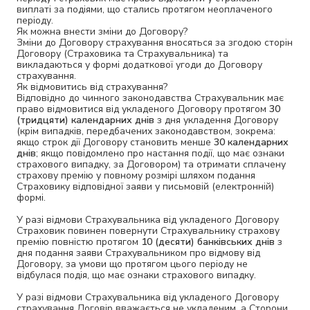
виплаті за подіями, що стались протягом неоплаченого
періоду.
Як можна внести зміни до Договору?
Зміни до Договору страхування вносяться за згодою сторін
Договору (Страховика та Страхувальника) та
викладаються у формі додаткової угоди до Договору
страхування.
Як відмовитись від страхування?
Відповідно до чинного законодавства Страхувальник має
право відмовитися від укладеного Договору протягом
30
(тридцяти) календарних днів
з дня укладення Договору
(крім випадків, передбачених законодавством, зокрема:
якщо строк дії Договору становить менше
30 календарних
днів
; якщо повідомлено про настання події, що має ознаки
страхового випадку, за Договором) та отримати сплачену
страхову премію у повному розмірі шляхом подання
Страховику відповідної заяви у письмовій (електронній)
формі.
У разі відмови Страхувальника від укладеного Договору
Страховик повинен повернути Страхувальнику страхову
премію повністю протягом
10 (десяти) банківських днів
з
дня подання заяви Страхувальником про відмову від
Договору, за умови що протягом цього періоду не
відбулася подія, що має ознаки страхового випадку.
У разі відмови Страхувальника від укладеного Договору
страхування Договір вважається не укладеним, а Сторони