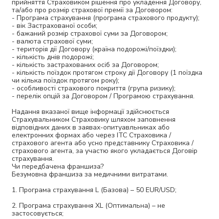
прийняття Страховиком рішення про укладення Договору,
та/або про розмір страхової премії за Договором:
- Програма страхування (програма страхового продукту);
- вік Застрахованої особи;
- бажаний розмір страхової суми за Договором;
- валюта страхової суми;
- територія дії Договору (країна подорожі/поїздки);
- кількість днів подорожі;
- кількість застрахованих осіб за Договором;
- кількість поїздок протягом строку дії Договору (1 поїздка
чи кілька поїздок протягом року);
- особливості страхового покриття (група ризику);
- перелік опцій за Договором / Програмою страхування.
Надання вказаної вище інформації здійснюється
Страхувальником Страховику шляхом заповнення
відповідних даних в заявах-опитуавльниках або
електронних формах або через ІТС Страховика /
страхового агента або усно представнику Страховика /
страхового агента, за участю якого укладається Договір
страхування.
Чи передбачена франшиза?
Безумовна франшиза за медичними витратами.
1. Програма страхування L (Базова) – 50 EUR/USD;
2. Програма страхування ХL (Оптимальна) – не
застосовується;