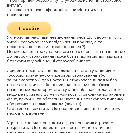
- про порядок розрахунку та умови здійснення страхових
виплат,
- а також з іншою інформацією, що міститься за
посиланням
Перейти
Які можливі наслідки невиконання умов Договору (в тому
числі несвоєчасного повідомлення про подію та
несвоєчасної сплати страхової премії ?)
Невиконання страхувальником своїх обов’язків визначених
договором страхування може бути підставою для відмови
Страховика у здійсненні страхової виплати.
Зокрема, несвоєчасне повідомлення страхувальником
(особою, визначеною у договорі страхування або
законодавством) про настання страхового випадку без
поважних причин або невиконання інших обов’язків,
визначених договором страхування або законодавством,
якщо це призвело до неможливості страховика встановити
факт, причини та обставини настання страхового випадку
або розмір заподіяної шкоди (збитків).
Страхове покриття за Договором діє лише в оплаченому
періоді страхування.
У разі несвоєчасної сплати страхової премії страхове
покриття за Договором не діє протягом неоплаченого
періоду і страховик має право відмовити у страховій