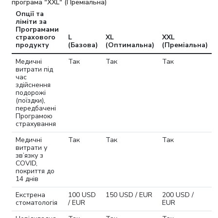
програма "XXL" (Преміальна)
Опції та
ліміти за
Програмами
страхового
L
XL
XXL
продукту
(Базова)
(Оптимальна)
(Преміальна)
Медичні
Так
Так
Так
витрати під
час
здійснення
подорожі
(поїздки),
передбачені
Програмою
страхування
Медичні
Так
Так
Так
витрати у
зв’язку з
COVID,
покриття до
14 днів
Екстрена
100 USD
150 USD / EUR
200 USD /
стоматологія
/ EUR
EUR