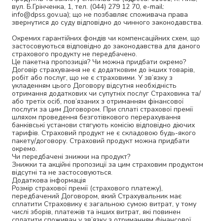
вул. Б.Грінченка, 1, тел. (044) 279 12 70, e-mail:
info@dpss.gov.ua); що не позбавляє споживача права
звернутися до суду відповідно до чинного законодавства.
Окремих гарантійних фондів чи компенсаційних схем, що
застосовуються відповідно до законодавства для даного
страхового продукту не передбачено.
Це пакетна пропозиція? Чи можна придбати окремо?
Договір страхування не є додатковим до інших товарів,
робіт або послуг, що не є страховими. У зв’язку з
укладенням цього Договору відсутня необхідність
отримання додаткових чи супутніх послуг Страховика та/
або третіх осіб, пов’язаних з отриманням фінансової
послуги за цим Договором. При сплаті страхової премії
шляхом проведення безготівкового перерахування
банківські установи стягують комісію відповідно діючих
тарифів. Страховий продукт не є складовою будь-якого
пакету/договору. Страховий продукт можна придбати
окремо.
Чи передбачені знижки на продукт?
Знижки та акційні пропозиції за цим страховим продуктом
відсутні та не застосовуються.
Додаткова інформація
Розмір страхової премії (страхового платежу),
передбачений Договором, який Страхувальник має
сплатити Страховику є загальною сумою витрат, у тому
числі зборів, платежів та інших витрат, які повинен
сплатити споживач у зв’язку з отриманням фінансової