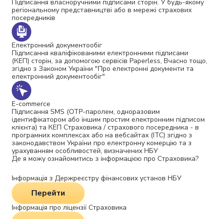
Підписання власноручними підписами сторін. У будь-якому
регіональному представництві або в мережі страхових
посередників
Електронний документообіг
Підписання кваліфікованими електронними підписами
(КЕП) сторін, за допомогою сервісів Paperless, Вчасно тощо,
згідно з Законом України "Про електронні документи та
електронний документообіг"
Е-commerce
Підписання SMS (OTP-паролем, одноразовим
ідентифікатором або іншим простим електронним підписом
клієнта) та КЕП Страховика / страхового посередника - в
програмних комплексах або на вебсайтах (ІТС) згідно з
законодавством України про електронну комерцію та з
урахуванням особливостей, визначених НБУ
Де я можу ознайомитись з інформацією про Страховика?
Інформація з Держреєстру фінансових установ НБУ
Перейти
Інформація про ліцензії Страховика