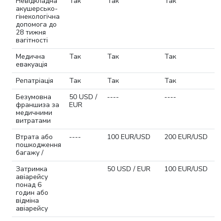
Невідкладна
Так
Так
Так
акушерсько-
гінекологічна
допомога до
28 тижня
вагітності
Медична
Так
Так
Так
евакуація
Репатріація
Так
Так
Так
Безумовна
50 USD /
----
----
франшиза за
EUR
медичними
витратами
Втрата або
----
100 EUR/USD
200 EUR/USD
пошкодження
багажу /
Затримка
50 USD / EUR
100 EUR/USD
авіарейсу
понад 6
годин або
відміна
авіарейсу