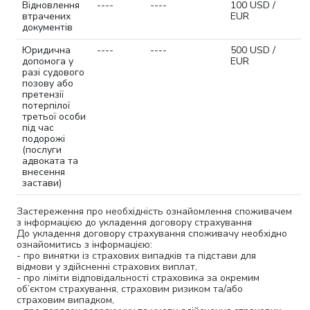
Відновлення
----
----
100 USD /
втрачених
EUR
документів
Юридична
----
----
500 USD /
допомога у
EUR
разі судового
позову або
претензії
потерпілої
третьої особи
під час
подорожі
(послуги
адвоката та
внесення
застави)
Застереження про необхідність ознайомлення споживачем
з інформацією до укладення договору страхування
До укладення договору страхування споживачу необхідно
ознайомитись з інформацією:
- про винятки із страхових випадків та підстави для
відмови у здійсненні страхових виплат,
- про ліміти відповідальності страховика за окремим
об’єктом страхування, страховим ризиком та/або
страховим випадком,