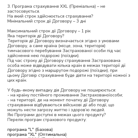
3. Програма страхування ХХL (Преміальна) – не
застосовується.
На який строк здійснюється страхування?
Мінімальний строк дії Договору – 3 дні
Максимальний строк дії Договору – 1 рік
Яка територія дії Договору?
Територія дії Договору визначається згідно з умовами
Договору, а саме країна (місце, зона, територія)
тимчасового перебування Застрахованої особи під час
здійснення нею подорожі (поїздки).
Під час строку дії Договору страхування Застрахована
особа може відвідувати кілька країн в межах території дії
Договору згідно з маршрутом подорожі (поїздки), при
цьому Договір страхування буде діяти на території кожної з
цих країн.
У будь-якому випадку дія Договору не поширюється:
- на країну постійного проживання Застрахованоїособи;
- на території, де на момент початку дії Договору
страхування відбуваються військові дії або події, що
можуть нести загрозу життю і здоров’ю людей.
Які Програми доступні в межах цього продукту?
Перелік програм страхового продукту:
програма "L" (Базова)
програма "XL" (Оптимальна)