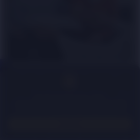
Наше життя сповнене різних перипетій, в яких
ніколи не буде зайвою підтримка тих, кому справді
довіряєш. Тисячі українців щодня проходять цей
шлях з нами, розділяючи нашу місію та цінності.
Цей вебсайт використовує cookies.
Ми щиро дякуємо усім, хто обирає надійність та
Залишаючись на сайті, ви погоджуєтесь з
Політикою
конфіденційності та Правилами щодо файлів cookie.
турботу VUSO!
Принагідно вітаємо усіх колег, які у такий складний
для нашої країни час, продовжують дарувати
Приймаю
українцям спокій та впевненість. Нехай кожен день
приносить вам натхнення, нові можливості та