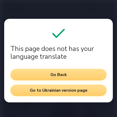
Main
News
З Днем страховика!
З Днем страховика! | Блог
This page does not has your
СК VUSO
language translate
Автор:
1 хв на читання ·
Анна Бабій
17.09.2024
Go Back
Поділися в:
Go to Ukrainian version page