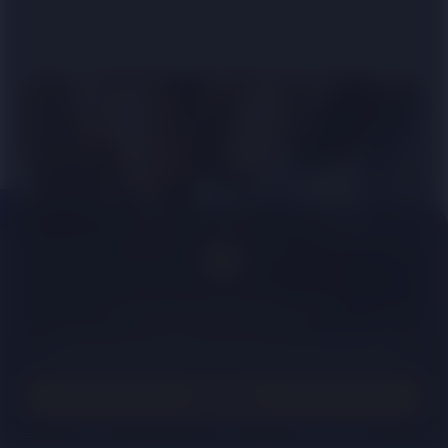
Поділися в:
Цей вебсайт використовує cookies.
Залишаючись на сайті, ви погоджуєтесь з
Політикою
конфіденційності та Правилами щодо файлів cookie.
Міністерство економіки України запустило дві
Приймаю
програми для підтримки населення та вітчизняного
бізнесу: “Національний кешбек” та “Зимова