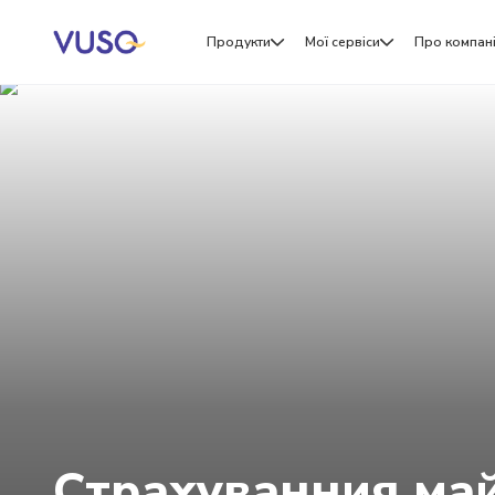
Продукти
Мої сервіси
Про компан
Страхуванния май