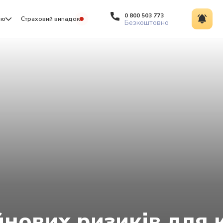
0 800 503 773
ію
Страховий випадок
Безкоштовно
нових ризиків для